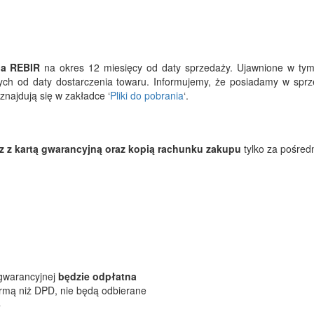
ia REBIR
na okres 12 miesięcy od daty sprzedaży. Ujawnione w tym
ych od daty dostarczenia towaru. Informujemy, że posiadamy w sprz
najdują się w zakładce ‘
Pliki do pobrania
‘.
z z kartą gwarancyjną oraz kopią rachunku zakupu
tylko za pośred
 gwarancyjnej
będzie odpłatna
firmą niż DPD, nie będą odbierane
5