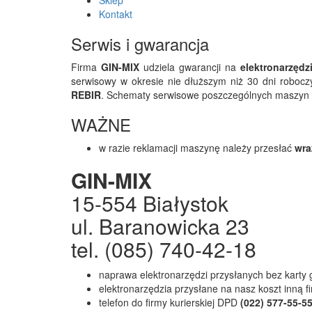
Sklep
Kontakt
Serwis i gwarancja
Firma
GIN-MIX
udziela gwarancji na
elektronarzędz
serwisowy w okresie nie dłuższym niż 30 dni robocz
REBIR
. Schematy serwisowe poszczególnych maszyn z
WAŻNE
w razie reklamacji maszynę należy przesłać
wra
GIN-MIX
15-554 Białystok
ul. Baranowicka 23
tel. (085) 740-42-18
naprawa elektronarzędzi przysłanych bez karty
elektronarzędzia przysłane na nasz koszt inną 
telefon do firmy kurierskiej DPD
(022) 577-55-5