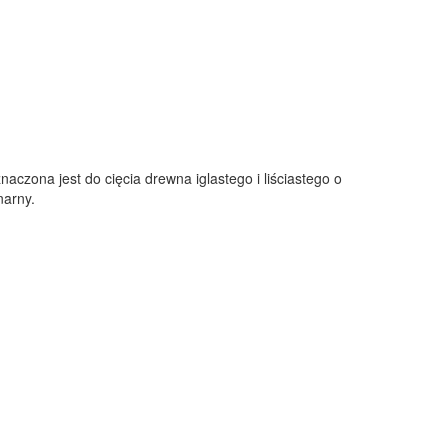
czona jest do cięcia drewna iglastego i liściastego o
narny.