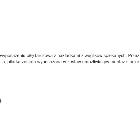
yposażeniu piłę tarczową z nakładkami z węglików spiekanych. Przezna
nia, pilarka została wyposażona w zestaw umożliwiający montaż stacjo