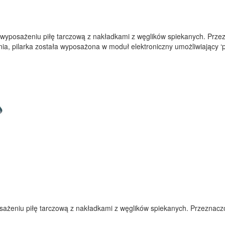
yposażeniu piłę tarczową z nakładkami z węglików spiekanych. Przezna
ia, pilarka została wyposażona w moduł elektroniczny umożliwiający ‘pł
żeniu piłę tarczową z nakładkami z węglików spiekanych. Przeznaczona 