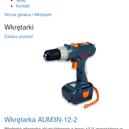
Sklep
Kontakt
Strona główna
/
Wkrętarki
Wkrętarki
Zobacz produkt
Wkrętarka AUM3N-12-2
Wiertarko wkrętarka akumulatorowa o mocy 12 V, wyposażona w