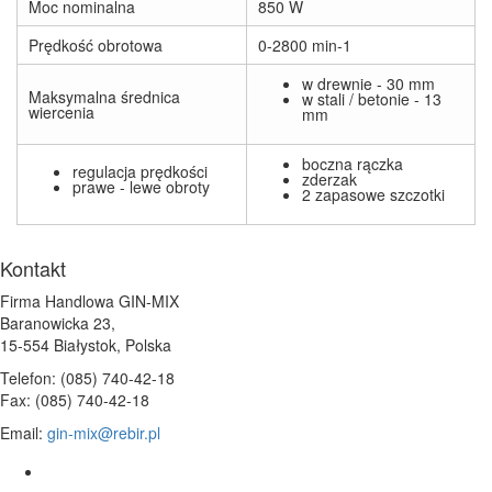
Moc nominalna
850 W
Prędkość obrotowa
0-2800 min-1
w drewnie - 30 mm
Maksymalna średnica
w stali / betonie - 13
wiercenia
mm
boczna rączka
regulacja prędkości
zderzak
prawe - lewe obroty
2 zapasowe szczotki
Kontakt
Firma Handlowa GIN-MIX
Baranowicka 23,
15-554 Białystok, Polska
Telefon: (085) 740-42-18
Fax: (085) 740-42-18
Email:
gin-mix@rebir.pl