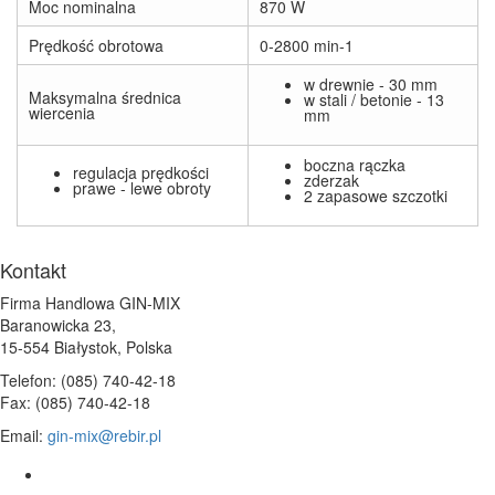
Moc nominalna
870 W
Prędkość obrotowa
0-2800 min-1
w drewnie - 30 mm
Maksymalna średnica
w stali / betonie - 13
wiercenia
mm
boczna rączka
regulacja prędkości
zderzak
prawe - lewe obroty
2 zapasowe szczotki
Kontakt
Firma Handlowa GIN-MIX
Baranowicka 23,
15-554 Białystok, Polska
Telefon: (085) 740-42-18
Fax: (085) 740-42-18
Email:
gin-mix@rebir.pl