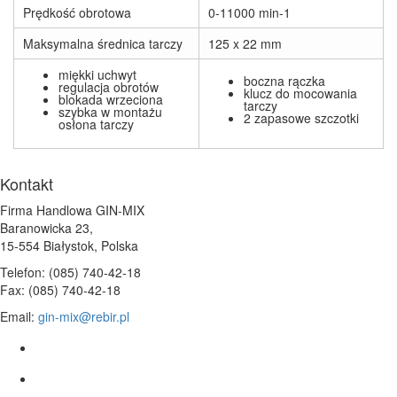
Prędkość obrotowa
0-11000 min-1
Maksymalna średnica tarczy
125 x 22 mm
miękki uchwyt
boczna rączka
regulacja obrotów
klucz do mocowania
blokada wrzeciona
tarczy
szybka w montażu
2 zapasowe szczotki
osłona tarczy
Kontakt
Firma Handlowa GIN-MIX
Baranowicka 23,
15-554 Białystok, Polska
Telefon: (085) 740-42-18
Fax: (085) 740-42-18
Email:
gin-mix@rebir.pl