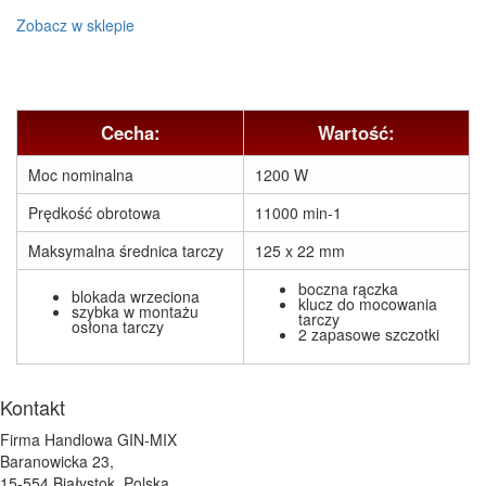
Zobacz w sklepie
Cecha:
Wartość:
Moc nominalna
1200 W
Prędkość obrotowa
11000 min-1
Maksymalna średnica tarczy
125 x 22 mm
boczna rączka
blokada wrzeciona
klucz do mocowania
szybka w montażu
tarczy
osłona tarczy
2 zapasowe szczotki
Kontakt
Firma Handlowa GIN-MIX
Baranowicka 23,
15-554 Białystok, Polska